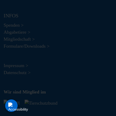
INFOS
Spenden >
Abgabetiere >
Mitgliedschaft >
Formulare/Downloads >
Impressum >
Datenschutz >
Wir sind Mitglied im