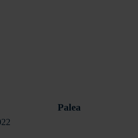
Palea
022