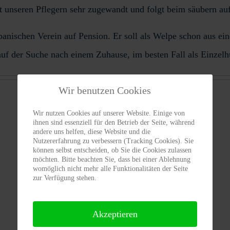
st unseren Pflegern sehr zugewandt und folgt beim säubern auf 
 spanischen Verein auf Pension. Er soll als Welpe schon aus 
t auf der Suche nach einem Zuhause, im besten Fall als Einze
Wir benutzen Cookies
Wir nutzen Cookies auf unserer Website. Einige von
ihnen sind essenziell für den Betrieb der Seite, während
Vermittlungs
Tierhalter
andere uns helfen, diese Website und die
ABC
Infos
Nutzererfahrung zu verbessern (Tracking Cookies). Sie
können selbst entscheiden, ob Sie die Cookies zulassen
möchten. Bitte beachten Sie, dass bei einer Ablehnung
womöglich nicht mehr alle Funktionalitäten der Seite
zur Verfügung stehen.
Vermittlungs-
Spenden/
bogen
Patenschaften
Akzeptieren