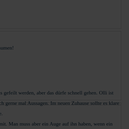
Daumen!
gefeilt werden, aber das dürfe schnell gehen. Olli ist
uch gerne mal Aussagen. Im neuen Zuhause sollte es klare
te.
 mit. Man muss aber ein Auge auf ihn haben, wenn ein