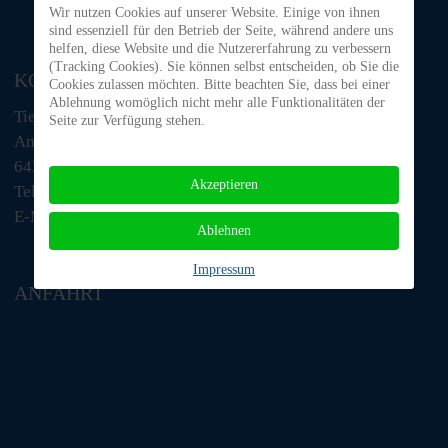
Wir nutzen Cookies auf unserer Website. Einige von ihnen
sind essenziell für den Betrieb der Seite, während andere uns
helfen, diese Website und die Nutzererfahrung zu verbessern
(Tracking Cookies). Sie können selbst entscheiden, ob Sie die
KONTAKT
Cookies zulassen möchten. Bitte beachten Sie, dass bei einer
Ablehnung womöglich nicht mehr alle Funktionalitäten der
Tiere in Not Odenwald e.V.
Seite zur Verfügung stehen.
Am Morsberg 1
64385 Reichelsheim
Akzeptieren
Telefon: 06063 / 939 848
E-Mail: tino@tiere-in-not-odenwald.de
Ablehnen
Impressum
ANFAHRT