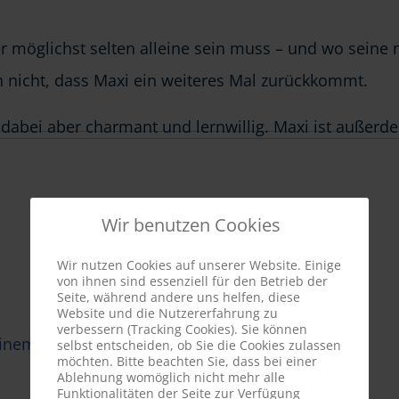
 möglichst selten alleine sein muss – und wo seine ne
ch nicht, dass Maxi ein weiteres Mal zurückkommt.
t dabei aber charmant und lernwillig. Maxi ist außer
Wir benutzen Cookies
Wir nutzen Cookies auf unserer Website. Einige
von ihnen sind essenziell für den Betrieb der
Seite, während andere uns helfen, diese
Website und die Nutzererfahrung zu
verbessern (Tracking Cookies). Sie können
einem Zuhause!
selbst entscheiden, ob Sie die Cookies zulassen
möchten. Bitte beachten Sie, dass bei einer
Ablehnung womöglich nicht mehr alle
Funktionalitäten der Seite zur Verfügung