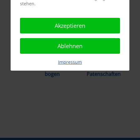
stehen.
Vermittlungs
Tierhalter
Akzeptieren
ABC
Infos
Ablehnen
Impressum
Vermittlungs-
Spenden/
bogen
Patenschaften