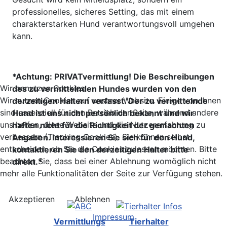
professionelles, sicheres Setting, das mit einem
charakterstarken Hund verantwortungsvoll umgehen
kann.
*Achtung: PRIVATvermittlung! Die Beschreibungen
Wir benutzen Cookies
des zu vermittelnden Hundes wurden von den
Wir nutzen Cookies auf unserer Website. Einige von ihnen
derzeitigen Haltern verfasst. Der zu vermittelnde
sind essenziell für den Betrieb der Seite, während andere
Hund ist uns nicht persönlich bekannt und wir
uns helfen, diese Website und die Nutzererfahrung zu
haften nicht für die Richtigkeit der gemachten
verbessern (Tracking Cookies). Sie können selbst
Angaben. Interessieren Sie sich für den Hund,
entscheiden, ob Sie die Cookies zulassen möchten. Bitte
kontaktieren Sie den derzeitigen Halter bitte
beachten Sie, dass bei einer Ablehnung womöglich nicht
direkt.*
mehr alle Funktionalitäten der Seite zur Verfügung stehen.
Akzeptieren
Ablehnen
Impressum
Vermittlungs
Tierhalter