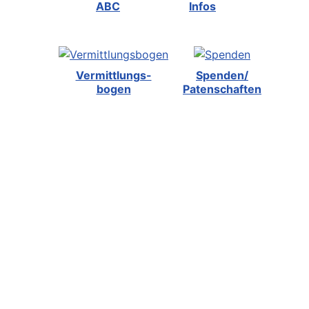
ABC
Infos
Vermittlungs-
Spenden/
bogen
Patenschaften
Zurück
Kontakt
Tiere in Not Odenwald e.V.
Am Morsberg 1
64385 Reichelsheim