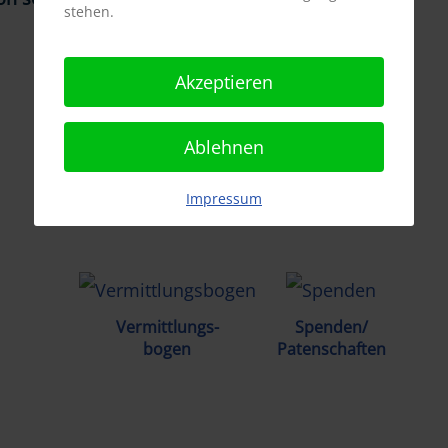
stehen.
Akzeptieren
Ablehnen
Vermittlungs
Tierhalter
Impressum
ABC
Infos
Vermittlungs-
Spenden/
bogen
Patenschaften