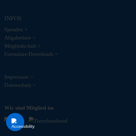
INFOS
Spenden >
Abgabetiere >
Mitgliedschaft >
Formulare/Downloads >
Impressum >
Datenschutz >
Wir sind Mitglied im