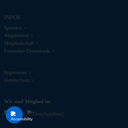
INFOS
Spenden >
Abgabetiere >
Mitgliedschaft >
Formulare/Downloads >
Impressum >
Datenschutz >
Wir sind Mitglied im