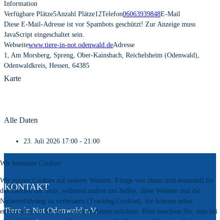
Information
Verfügbare Plätze
5
Anzahl Plätze
12
Telefon
06063939848
E-Mail
Diese E-Mail-Adresse ist vor Spambots geschützt! Zur Anzeige muss
JavaScript eingeschaltet sein.
Webseite
www.tiere-in-not.odenwald.de
Adresse
1, Am Morsberg, Spreng, Ober-Kainsbach, Reichelsheim (Odenwald),
Odenwaldkreis, Hessen, 64385
Karte
Alle Daten
23. Juli 2026
17:00 - 21:00
Wir benutzen Cookies
Wir nutzen Cookies auf unserer Website. Einige von ihnen sind essenziell für
KONTAKT
den Betrieb der Seite, während andere uns helfen, diese Website und die
Nutzererfahrung zu verbessern (Tracking Cookies). Sie können selbst
Tiere in Not Odenwald e.V.
entscheiden, ob Sie die Cookies zulassen möchten. Bitte beachten Sie, dass bei