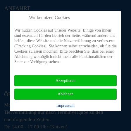
ANFAHRT
Wir benutzen Cookies
Wir nutzen Cookies auf unserer Website. Einige von ihnen
sind essenziell für den Betrieb der Seite, während andere uns
helfen, diese Website und die Nutzererfahrung zu verbessern
(Tracking Cookies). Sie können selbst entscheiden, ob Sie die
Cookies zulassen möchten. Bitte beachten Sie, dass bei einer
Ablehnung womöglich nicht mehr alle Funktionalitäten der
Seite zur Verfügung stehen.
Akzeptieren
ÖFFNUNGSZEITEN
Ablehnen
Montags und an Feiertagen geschlossen
Impressum
Tiervermittlung nur nach Terminvergabe zu den
nachfolgenden Zeiten:
Di: 14.00 - 17.00 Uhr (Katzen)