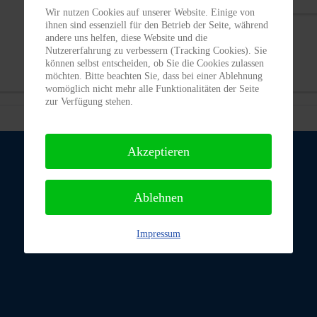
5
6
7
Wir nutzen Cookies auf unserer Website. Einige von
ihnen sind essenziell für den Betrieb der Seite, während
12
13
14
andere uns helfen, diese Website und die
19
20
21
Nutzererfahrung zu verbessern (Tracking Cookies). Sie
26
27
28
können selbst entscheiden, ob Sie die Cookies zulassen
möchten. Bitte beachten Sie, dass bei einer Ablehnung
womöglich nicht mehr alle Funktionalitäten der Seite
zur Verfügung stehen.
Akzeptieren
Ablehnen
Impressum