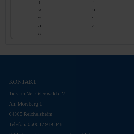
r
a
3
4
t
10
11
17
18
24
25
31
KONTAKT
Tiere in Not Odenwald e.V.
Am Morsberg 1
64385 Reichelsheim
Telefon: 06063 / 939 848