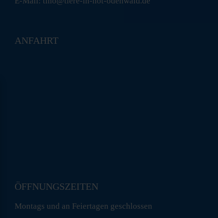
E-Mail: tino@tiere-in-not-odenwald.de
ANFAHRT
ÖFFNUNGSZEITEN
Montags und an Feiertagen geschlossen