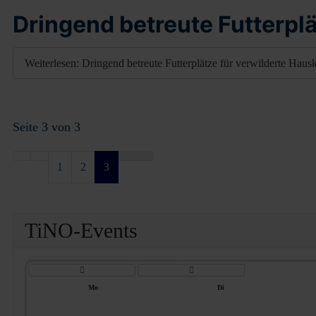
Dringend betreute Futterpl
Weiterlesen: Dringend betreute Futterplätze für verwilderte Haus
Seite 3 von 3
1
2
3
V
V
o
o
TiNO-Events
r
r
h
h
e
e
r
r
i
i
g
g
e
e
s
r
Mo
Di
J
M
a
o
h
n