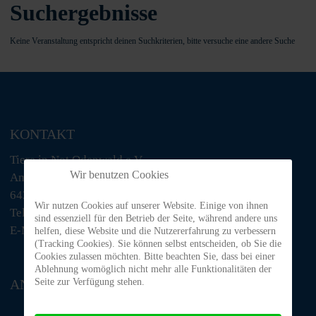
Suchergebnisse
Keine Veranstaltung entspricht deinen Suchkriterien, bitte versuche eine andere Suche
KONTAKT
Tiere in Not Odenwald e.V.
Wir benutzen Cookies
Am Morsberg 1
64385 Reichelsheim
Wir nutzen Cookies auf unserer Website. Einige von ihnen
Telefon: 06063 / 939 848
sind essenziell für den Betrieb der Seite, während andere uns
E-Mail: tino@tiere-in-not-odenwald.de
helfen, diese Website und die Nutzererfahrung zu verbessern
(Tracking Cookies). Sie können selbst entscheiden, ob Sie die
Cookies zulassen möchten. Bitte beachten Sie, dass bei einer
Ablehnung womöglich nicht mehr alle Funktionalitäten der
Seite zur Verfügung stehen.
ANFAHRT