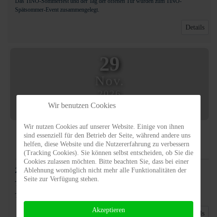
Das TiNO-Sommerfest und der Tag der offenen Tür wurden zum TiNO-
Spätsommer-Event zusammengelegt.
Details
29
Nov.
2026
16:00
Wir benutzen Cookies
Wir nutzen Cookies auf unserer Website. Einige von ihnen
TiNO-Hofadvent
sind essenziell für den Betrieb der Seite, während andere uns
helfen, diese Website und die Nutzererfahrung zu verbessern
Veranstaltung
(Tracking Cookies). Sie können selbst entscheiden, ob Sie die
Cookies zulassen möchten. Bitte beachten Sie, dass bei einer
29. November 2026
Ablehnung womöglich nicht mehr alle Funktionalitäten der
16:00
-
21:00
Seite zur Verfügung stehen.
Tiere in Not Odenwald e.V.
-
Ober-Kainsbach
TiNO-Hofadvent ab 16.00 Uhr auf der Spreng
Akzeptieren
Details