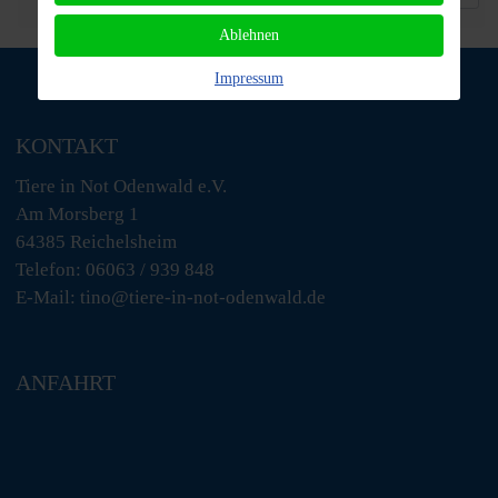
Ablehnen
Impressum
KONTAKT
Tiere in Not Odenwald e.V.
Am Morsberg 1
64385 Reichelsheim
Telefon: 06063 / 939 848
E-Mail: tino@tiere-in-not-odenwald.de
ANFAHRT